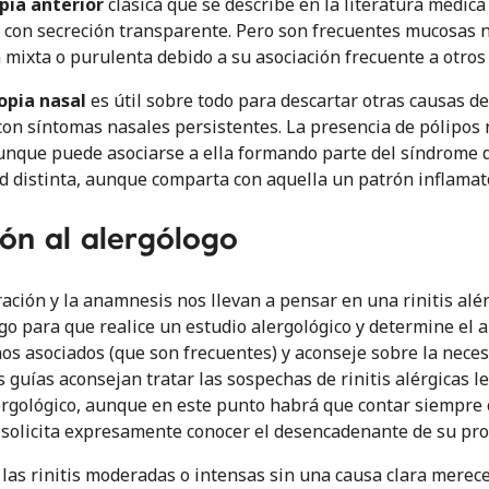
pia anterior
clásica que se describe en la literatura médica
con secreción transparente. Pero son frecuentes mucosas 
 mixta o purulenta debido a su asociación frecuente a otros t
opia nasal
es útil sobre todo para descartar otras causas de 
on síntomas nasales persistentes. La presencia de pólipos na
aunque puede asociarse a ella formando parte del síndrome de
d distinta, aunque comparta con aquella un patrón inflamat
ón al alergólogo
ración y la anamnesis nos llevan a pensar en una rinitis alér
go para que realice un estudio alergológico y determine el a
nos asociados (que son frecuentes) y aconseje sobre la nece
s guías aconsejan tratar las sospechas de rinitis alérgicas 
ergológico, aunque en este punto habrá que contar siempre c
 solicita expresamente conocer el desencadenante de su pro
 las rinitis moderadas o intensas sin una causa clara merec