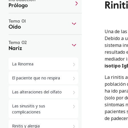
Rinit
Prólogo
Tema 01
Oído
Una de las 
Debido a 
Tema 02
sistema i
Nariz
resultado e
mediador i
La Rinorrea
isotipo Ig
La rinitis
El paciente que no respira
población 
ha ido par
Las alteraciones del olfato
(solo por d
síntomas n
Las sinusitis y sus
pacientes 
complicaciones
de padecer 
Rinitis y alergia