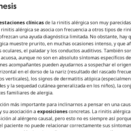
esis
staciones clínicas
de la rinitis alérgica son muy parecidas a
rinitis alérgica se asocia con frecuencia a otros tipos de rin
 ofrezcan una ayuda diagnóstica limitada. No obstante, hay 
rgica muestre prurito, en muchas ocasiones intenso, y que afe
s oculares, el paladar y los conductos auditivos. También so
 acuosa, aunque no son en absoluto síntomas específicos de l
nes acompañantes pueden ayudarnos a sospechar el origen alér
izontal en el dorso de la nariz (resultado del rascado frecu
s verticales), los signos de dermatitis atópica (especialmen
s y la sequedad cutánea generalizada en los niños), la conju
es familiares de alergia.
ción más importante para inclinarnos a pensar en una causa 
y su asociación a
exposiciones
concretas. La rinitis alérgic
sición al alérgeno causal, pero esto no es siempre así porq
el paciente no puede relacionar correctamente sus síntomas 