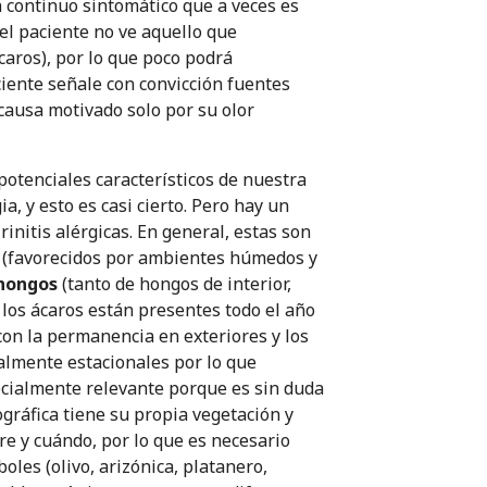
 continuo sintomático que a veces es
 el paciente no ve aquello que
caros), por lo que poco podrá
ciente señale con convicción fuentes
causa motivado solo por su olor
potenciales característicos de nuestra
a, y esto es casi cierto. Pero hay un
initis alérgicas. En general, estas son
(favorecidos por ambientes húmedos y
 hongos
(tanto de hongos de interior,
 los ácaros están presentes todo el año
 con la permanencia en exteriores y los
almente estacionales por lo que
pecialmente relevante porque es sin duda
ográfica tiene su propia vegetación y
e y cuándo, por lo que es necesario
les (olivo, arizónica, platanero,