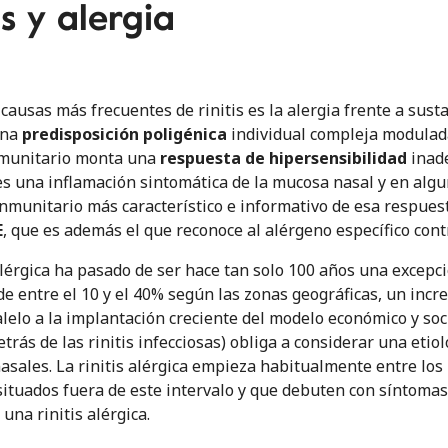
is y alergia
causas más frecuentes de rinitis es la alergia frente a sust
una
predisposición poligénica
individual compleja modula
nmunitario monta una
respuesta de hipersensibilidad
inade
s una inflamación sintomática de la mucosa nasal y en alguno
nmunitario más característico e informativo de esa respuesta
E
, que es además el que reconoce al alérgeno específico contr
 alérgica ha pasado de ser hace tan solo 100 años una excepc
de entre el 10 y el 40% según las zonas geográficas, un in
alelo a la implantación creciente del modelo económico y soc
etrás de las rinitis infecciosas) obliga a considerar una etio
asales. La rinitis alérgica empieza habitualmente entre los
situados fuera de este intervalo y que debuten con síntoma
una rinitis alérgica.