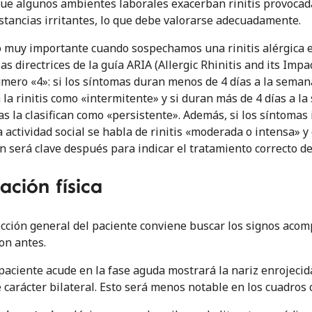
que algunos ambientes laborales exacerban rinitis provocad
ustancias irritantes, lo que debe valorarse adecuadamente.
 muy importante cuando sospechamos una rinitis alérgica 
as directrices de la guía ARIA (Allergic Rhinitis and its Impa
úmero «4»: si los síntomas duran menos de 4 días a la sema
 a la rinitis como «intermitente» y si duran más de 4 días a
s la clasifican como «persistente». Además, si los síntomas in
a actividad social se habla de rinitis «moderada o intensa» y 
ón será clave después para indicar el tratamiento correcto de l
ación física
ección general del paciente conviene buscar los signos aco
on antes.
paciente acude en la fase aguda mostrará la nariz enrojecida
 carácter bilateral. Esto será menos notable en los cuadros 