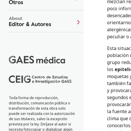
Otros
mezclan re
poco infor
desencadena
About
orientarno
Editor & Autores
alergénica
peculiar o 
Esta situa
población d
grupo reduc
los
epitel
moquetas y
también fa
y provocar
segundos e
Toda forma de reproducción,
distribución, comunicación pública o
provocarán
transformación de esta obra solo
la fuente 
puede ser realizada con la autorización
clima que 
de sus titulares, salvo la excepción
prevista por la ley. Diríjase al autor si
conocerlos
necesita fotocopiar o digitalizar algún