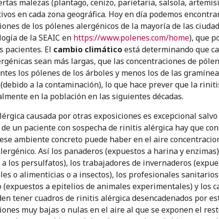
ertas malezas (plantago, cenizo, parietaria, salsola, artemi
tivos en cada zona geográfica. Hoy en día podemos encontrar
ones de los pólenes alergénicos de la mayoría de las ciudades
logía de la SEAIC en
https://www.polenes.com/home
), que 
s pacientes. El
cambio climático
está determinando que cad
ergénicas sean más largas, que las concentraciones de póle
ntes los pólenes de los árboles y menos los de las gramínea
 (debido a la contaminación), lo que hace prever que la rini
lmente en la población en las siguientes décadas.
alérgica causada por otras exposiciones es excepcional salvo
 de un paciente con sospecha de rinitis alérgica hay que con
ese ambiente concreto puede haber en el aire concentracio
alergénico. Así los panaderos (expuestos a harina y enzimas)
 a los persulfatos), los trabajadores de invernaderos (expu
s o alimenticias o a insectos), los profesionales sanitarios 
o (expuestos a epitelios de animales experimentales) y los 
den tener cuadros de rinitis alérgica desencadenados por es
iones muy bajas o nulas en el aire al que se exponen el re