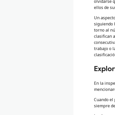
olvidarse 
ellos de s
Un aspecto
siguiendo l
torno al n
clasifican
consecutiva
trabajo o l
clasificaci
Explor
En la insp
mencionar
Cuando el 
siempre de