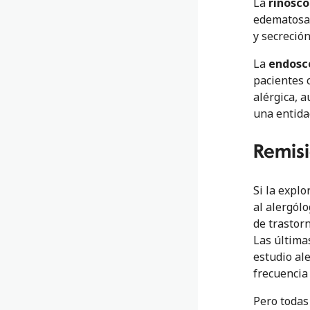
La
rinosco
edematosa 
y secreción
La
endosc
pacientes c
alérgica, 
una entida
Remisi
Si la explo
al alergólo
de trastor
Las última
estudio al
frecuencia
Pero todas