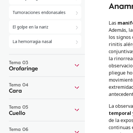
Anamn
Tumoraciones endonasales
Las
manife
El golpe en la nariz
Además, la 
los signos
La hemorragia nasal
rinitis alé
conjuntiva
la rinorrea
Tema 03
observacio
Orofaringe
pliegue hor
movimiento
Tema 04
extremidade
Cara
antecedent
La observa
Tema 05
Cuello
temporal
de la expo
continuas 
Tema 06