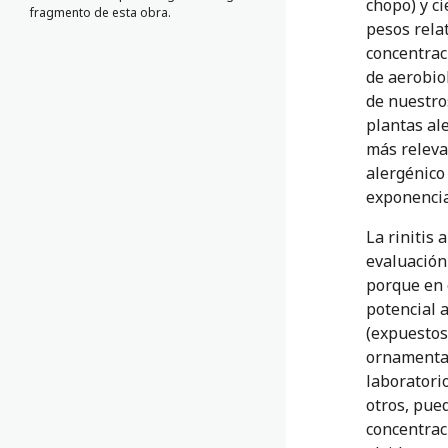
chopo) y ci
fragmento de esta obra.
pesos rela
concentraci
de aerobio
de nuestro
plantas al
más releva
alergénico
exponencia
La rinitis 
evaluación
porque en 
potencial 
(expuestos
ornamentale
laboratori
otros, pue
concentrac