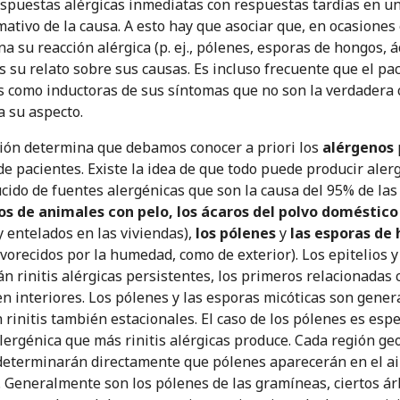
spuestas alérgicas inmediatas con respuestas tardías en un
mativo de la causa. A esto hay que asociar que, en ocasiones
 su reacción alérgica (p. ej., pólenes, esporas de hongos, á
s su relato sobre sus causas. Es incluso frecuente que el pa
s como inductoras de sus síntomas que no son la verdadera 
a su aspecto.
ción determina que debamos conocer a priori los
alérgenos
e pacientes. Existe la idea de que todo puede producir alergi
ido de fuentes alergénicas que son la causa del 95% de las r
ios de animales con pelo, los ácaros del polvo doméstico
 entelados en las viviendas),
los pólenes
y
las esporas de
vorecidos por la humedad, como de exterior). Los epitelios y
án rinitis alérgicas persistentes, los primeros relacionadas
n interiores. Los pólenes y las esporas micóticas son gener
 rinitis también estacionales. El caso de los pólenes es es
alergénica que más rinitis alérgicas produce. Cada región ge
determinarán directamente que pólenes aparecerán en el air
. Generalmente son los pólenes de las gramíneas, ciertos árbo