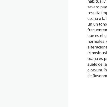
habitual y 
severo pue
resulta imp
ocena o la
un un tono
frecuentem
que es el g
normales, 
alteracione
(rinosinusi
coana es pr
suelo de la
o cavum. P
de Rosenm