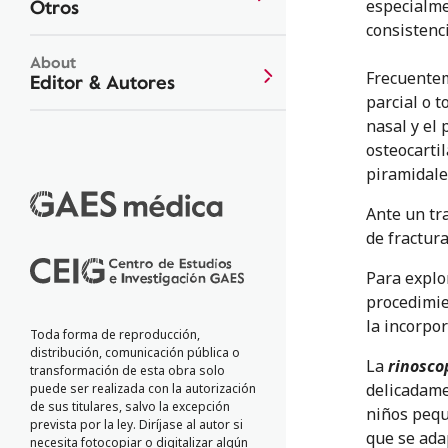
Otros
especialme
consistenci
About
Frecuentem
Editor & Autores
parcial o 
nasal y el 
osteocartil
piramidale
Ante un tr
de fractur
Para explo
procedimie
la incorpo
Toda forma de reproducción,
distribución, comunicación pública o
La
rinosco
transformación de esta obra solo
delicadamen
puede ser realizada con la autorización
de sus titulares, salvo la excepción
niños pequ
prevista por la ley. Diríjase al autor si
que se ada
necesita fotocopiar o digitalizar algún