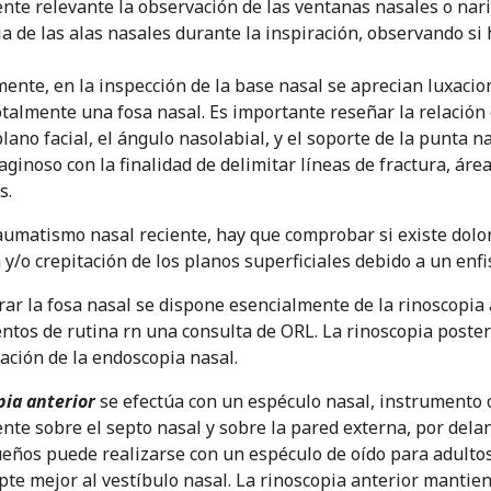
nte relevante la observación de las ventanas nasales o narin
a de las alas nasales durante la inspiración, observando si 
ente, en la inspección de la base nasal se aprecian luxacio
totalmente una fosa nasal. Es importante reseñar la relación
plano facial, el ángulo nasolabial, y el soporte de la punta 
aginoso con la finalidad de delimitar líneas de fractura, áre
s.
aumatismo nasal reciente, hay que comprobar si existe dolor 
a y/o crepitación de los planos superficiales debido a un en
rar la fosa nasal se dispone esencialmente de la rinoscopia 
ntos de rutina rn una consulta de ORL. La rinoscopia poste
ración de la endoscopia nasal.
pia anterior
se efectúa con un espéculo nasal, instrumento 
te sobre el septo nasal y sobre la pared externa, por delant
eños puede realizarse con un espéculo de oído para adultos,
pte mejor al vestíbulo nasal. La rinoscopia anterior mantien