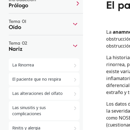
El p
Prólogo
Tema 01
Oído
La
anamn
obstrucció
Tema 02
obstrucció
Nariz
La historia
rinorrea, p
La Rinorrea
existe var
inflamator
El paciente que no respira
diferencial
extraño y 
Las alteraciones del olfato
Los datos 
Las sinusitis y sus
la severida
complicaciones
como NOSE 
(cuestionar
Rinitis y alergia