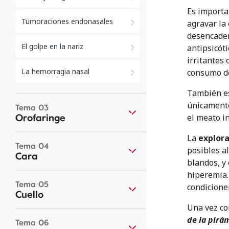
Es importa
Tumoraciones endonasales
agravar la
desencaden
El golpe en la nariz
antipsicóti
irritantes
La hemorragia nasal
consumo de
También es
únicamente
Tema 03
Orofaringe
el meato in
La
explora
Tema 04
posibles a
Cara
blandos, y
hiperemia.
Tema 05
condicione
Cuello
Una vez co
de la pirá
Tema 06