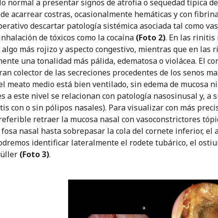
lo normal a presentar signos de atrofia o sequedad típica de
de acarrear costras, ocasionalmente hemáticas y con fibrina 
erativo descartar patología sistémica asociada tal como vasc
 inhalación de tóxicos como la cocaína
(Foto 2)
. En las riniti
 algo más rojizo y aspecto congestivo, mientras que en las r
ente una tonalidad más pálida, edematosa o violácea. El co
ran colector de las secreciones procedentes de los senos max
el meato medio está bien ventilado, sin edema de mucosa ni s
s a este nivel se relacionan con patología nasosinusal y, a 
tis con o sin pólipos nasales). Para visualizar con más precis
eferible retraer la mucosa nasal con vasoconstrictores tópic
 fosa nasal hasta sobrepasar la cola del cornete inferior, el
odremos identificar lateralmente el rodete tubárico, el osti
üller
(Foto 3)
.