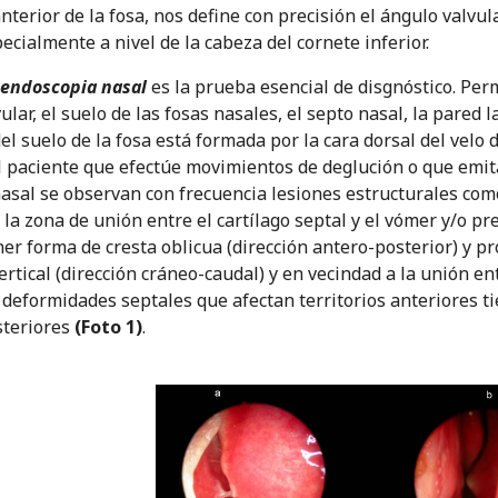
anterior de la fosa, nos define con precisión el ángulo valvula
pecialmente a nivel de la cabeza del cornete inferior.
endoscopia nasal
es la prueba esencial de disgnóstico. Per
ular, el suelo de las fosas nasales, el septo nasal, la pared 
del suelo de la fosa está formada por la cara dorsal del velo
l paciente que efectúe movimientos de deglución o que emita
nasal se observan con frecuencia lesiones estructurales com
 la zona de unión entre el cartílago septal y el vómer y/o pr
er forma de cresta oblicua (dirección antero-posterior) y 
ertical (dirección cráneo-caudal) y en vecindad a la unión en
s deformidades septales que afectan territorios anteriores 
steriores
(Foto 1)
.