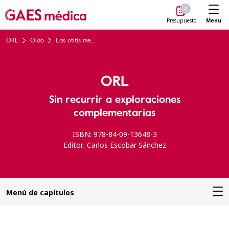
Me
0
Menu
Presupuesto
ORL
Oído
Las otitis medias y sus complicaciones
ORL
Sin recurrir a exploraciones
complementarias
ISBN: 978-84-09-13648-3
Editor: Carlos Escobar Sánchez
Menú de capítulos
Introducción