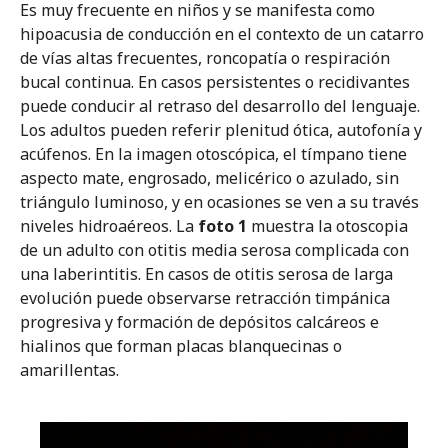
Es muy frecuente en niños y se manifesta como
Los acúfenos
hipoacusia de conducción en el contexto de un catarro
de vías altas frecuentes, roncopatía o respiración
Mareos y vértigos
bucal continua. En casos persistentes o recidivantes
puede conducir al retraso del desarrollo del lenguaje.
La exploración básica en otoneuro
Los adultos pueden referir plenitud ótica, autofonía y
acúfenos. En la imagen otoscópica, el tímpano tiene
La parálisis facial
aspecto mate, engrosado, melicérico o azulado, sin
triángulo luminoso, y en ocasiones se ven a su través
Las otitis medias y sus complicaciones
niveles hidroaéreos. La
foto 1
muestra la otoscopia
de un adulto con otitis media serosa complicada con
Traumatismos del oído
una laberintitis. En casos de otitis serosa de larga
evolución puede observarse retracción timpánica
progresiva y formación de depósitos calcáreos e
El paciente operado de oído medio
hialinos que forman placas blanquecinas o
amarillentas.
Tema 02
Nariz