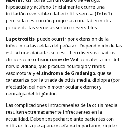
laberintitis
: cursa con un cuadro de vértigo,
hipoacusia y acúfeno. Inicialmente ocurre una
irritación reversible o laberintitis serosa
(foto 1)
pero si la destrucción progresa a una laberintitis
purulenta las secuelas serán irreversibles.
La
petrositis
, puede ocurrir por extensión de la
infección a las celdas del peñasco. Dependiendo de las
estructuras dañadas se describen diversos cuadros
clínicos como el
síndrome de Vail
, con afectación del
nervio vidiano, que produce neuralgia y rinitis
vasomotora; y el
síndrome de Gradenigo
, que se
caracteriza por la tríada de otitis media, diplopía (por
afectación del nervio motor ocular externo) y
neuralgia del trigémino.
Las complicaciones intracraneales de la otitis media
resultan extremadamente infrecuentes en la
actualidad. Deben sospecharse ante pacientes con
otitis en los que aparece cefalea importante, rigidez