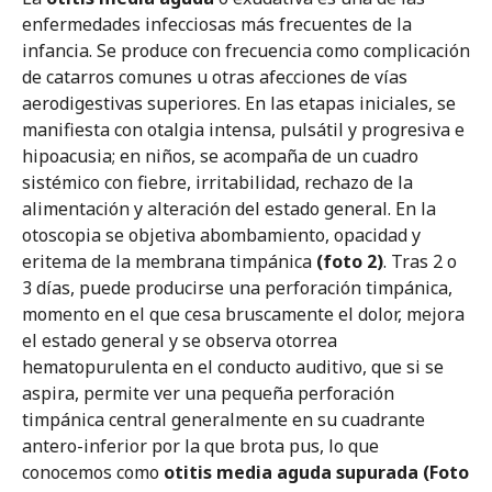
enfermedades infecciosas más frecuentes de la
infancia. Se produce con frecuencia como complicación
de catarros comunes u otras afecciones de vías
aerodigestivas superiores. En las etapas iniciales, se
Toda forma de reproducción, distribución, comunicación pública o
manifiesta con otalgia intensa, pulsátil y progresiva e
transformación de esta obra solo puede ser realizada con la autorización
hipoacusia; en niños, se acompaña de un cuadro
de sus titulares, salvo la excepción prevista por la ley. Diríjase al autor si
necesita fotocopiar o digitalizar algún fragmento de esta obra.
sistémico con fiebre, irritabilidad, rechazo de la
alimentación y alteración del estado general. En la
otoscopia se objetiva abombamiento, opacidad y
eritema de la membrana timpánica
(foto 2)
. Tras 2 o
3 días, puede producirse una perforación timpánica,
momento en el que cesa bruscamente el dolor, mejora
el estado general y se observa otorrea
hematopurulenta en el conducto auditivo, que si se
aspira, permite ver una pequeña perforación
timpánica central generalmente en su cuadrante
antero-inferior por la que brota pus, lo que
conocemos como
otitis media aguda supurada
(Foto