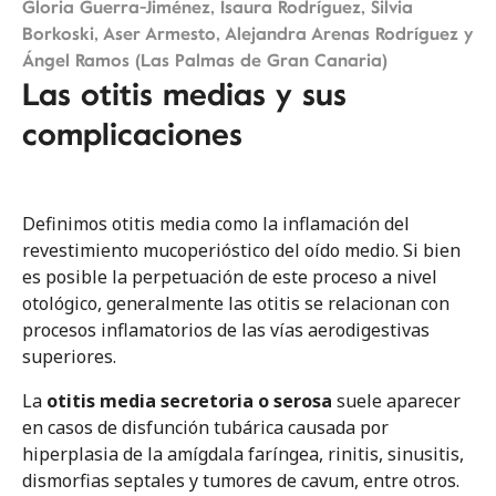
Prólogo
Gloria Guerra-Jiménez, Isaura Rodríguez, Silvia
Borkoski, Aser Armesto, Alejandra Arenas Rodríguez y
Ángel Ramos (Las Palmas de Gran Canaria)
Tema 01
Oído
Las otitis medias y sus
complicaciones
El dolor de oído
La articulación temporomandibular
Definimos otitis media como la inflamación del
revestimiento mucoperióstico del oído medio. Si bien
Valoración clínica de la otorrea
es posible la perpetuación de este proceso a nivel
otológico, generalmente las otitis se relacionan con
El prurito de oídos
procesos inflamatorios de las vías aerodigestivas
superiores.
Uso de los diapasones
La
otitis media secretoria o serosa
suele aparecer
Pérdida de audición
en casos de disfunción tubárica causada por
hiperplasia de la amígdala faríngea, rinitis, sinusitis,
El niño con sospecha de hipoacusia
dismorfias septales y tumores de cavum, entre otros.