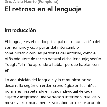
Prólogo
Dra. Alicia Huarte (Pamplona)
El retraso en el lenguaje
Tema 01
Oído
Introducción
Tema 02
Nariz
El lenguaje es el medio principal de comunicación del
ser humano y es, a partir del intercambio
Tema 03
comunicativo con las personas del entorno, como el
Orofaringe
niño adquiere de forma natural dicho lenguaje; según
Tough, "el niño aprende a hablar porque hablan con
Tema 04
él”.
Cara
La adquisición del lenguaje y la comunicación se
Tema 05
desarrolla según un orden cronológico en los niños
Cuello
normales, respetando el ritmo individual de cada
sujeto y aceptando una variación interindividual de 6
meses aproximadamente. Actualmente existe acuerdo
Tema 06