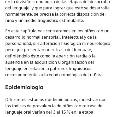
Otros
en la división cronológica de las etapas del desarrollo
del lenguaje, y que para lograr que este se desarrolle
normalmente, se precisa la correcta disposición del
El paciente que ronca
niño y un medio lingüístico estimulante.
El retraso en el lenguaje
En este capítulo nos centraremos en los niños con un
desarrollo normal sensorial, intelectual y de la
Diagnóstico básico de las cefaleas
personalidad, sin alteración fisiológica ni neurológica
pero que presentan un retraso del lenguaje,
El niño con catarros de repetición
definiéndolo éste como la aparición tardía o la
ausencia en la adquisición u organización del
lenguaje en relación a patrones lingüísticos
About
correspondientes a la edad cronológica del niño/a.
Editor & Autores
Epidemiología
Diferentes estudios epidemiológicos, muestran que
los índices de prevalencia de niños con retraso del
lenguaje oral varían del 3 al 15 % en la etapa