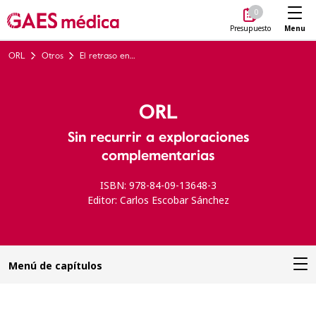
Me
0
Menu
Presupuesto
ORL
Otros
El retraso en el lenguaje
ORL
Sin recurrir a exploraciones
complementarias
ISBN: 978-84-09-13648-3
Editor: Carlos Escobar Sánchez
Menú de capítulos
Introducción