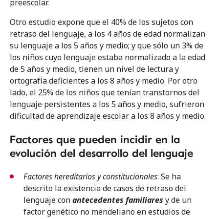
preescolar.
Otro estudio expone que el 40% de los sujetos con
Toda forma de reproducción, distribución, comunicación pública o
retraso del lenguaje, a los 4 años de edad normalizan
transformación de esta obra solo puede ser realizada con la autorización
su lenguaje a los 5 años y medio; y que sólo un 3% de
de sus titulares, salvo la excepción prevista por la ley. Diríjase al autor si
los niños cuyo lenguaje estaba normalizado a la edad
necesita fotocopiar o digitalizar algún fragmento de esta obra.
de 5 años y medio, tienen un nivel de lectura y
ortografía deficientes a los 8 años y medio. Por otro
lado, el 25% de los niños que tenían transtornos del
lenguaje persistentes a los 5 años y medio, sufrieron
dificultad de aprendizaje escolar a los 8 años y medio.
Factores que pueden incidir en la
evolución del desarrollo del lenguaje
Factores hereditarios y constitucionales
: Se ha
descrito la existencia de casos de retraso del
lenguaje con
antecedentes familiares
y de un
factor genético no mendeliano en estudios de